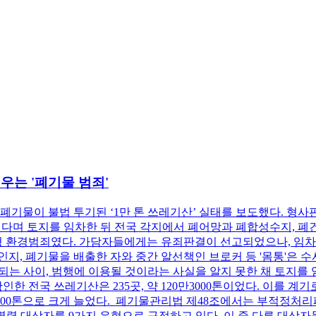
우는 '폐기물 범죄'
기물이 불법 투기된 ‘1만 톤 쓰레기산’ 실태를 보도했다. 형사판결에
하겠다며 토지를 임차한 뒤 전국 각지에서 폐어망과 폐합성수지, 폐
직형 환경범죄였다. 가담자들에게는 유죄판결이 선고되었으나, 임
지, 폐기물을 배출한 자와 중간 알선책인 브로커 등 '몸통'은 
는 사이, 범행에 이용될 것이라는 사실을 알지 못한 채 토지를 
인한 전국 쓰레기산은 235곳, 약 120만3000톤이었다. 이를
4만5000톤으로 크게 늘었다. 폐기물관리법 제48조에서는 부적정처
치명령 대상자를 9가지 유형으로 규정하고 있다. 이 중 다른 대상