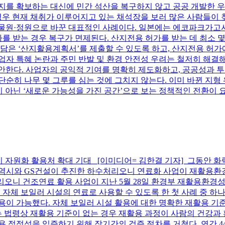
부지를 확보하는 대신에 민간 석산을 복구하지 않고 공공 개발한
현재 채취가 이루어지고 있는 채석장을 보러 많은 사람들이 찾는 명소
계적인 식물원·정원으로 바꾼 대표적인 사례이다. 일본에는 에코파크
 받는 경우 복구가 면제된다. 산지전용 허가를 받는 데 최소 몇
 담은 ‘산지활용계획서’를 제출할 수 있도록 하고, 산지전용 허
사업자 특혜 논란과 주민 반발 및 환경 안전성 우려는 철저히 해결
제안한다. 사업자의 공익적 기여를 명확히 제도화하고, 공공성과 
단순히 나무 몇 그루를 심는 것에 그치지 않는다. 이미 바뀐 지형
이 아닌 ‘새로운 가능성을 가진 공간’으로 보는 정책적인 전환이 
지 자원화 활용처 확대 기대 [이미디어= 김한결 기자] 그동안
광역시와 GS건설이 추진한 하수처리오니 연료화 사업이 재활용환
리오니 건조연료 활용 사업이 지난 5월 28일 환경부 재활용환경
자체 보일러 시설의 연료로 사용할 수 있도록 한 첫 사례 중 
 가능했다. 자체 보일러 시설 활용에 대한 명확한 재활용 기
 법령상 재활용 기준이 없는 경우 재활용 과정이 사람의 건강과
용 적정성을 입증하기 위해 장기간의 검증 절차를 거쳤다. 연간 4