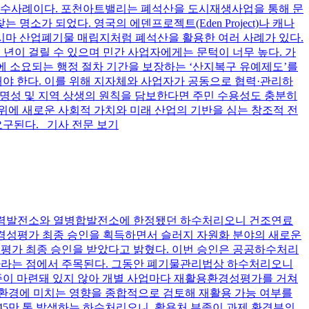
 우수사례이다. 포천아트밸리는 폐석산을 도시재생사업을 통해 문
가 되었다. 영국의 에덴프로젝트(Eden Project)나 캐나
가고시마 산업폐기물 매립지처럼 폐석산을 활용한 여러 사례가 있다.
 년이 걸릴 수 있으며 민간 사업자에게는 문턱이 너무 높다. 가
가에 소요되는 행정 절차 기간을 보장하는 ‘산지복구 유예제도’를
해야 한다. 이를 위해 지자체와 사업자가 공동으로 협력·관리하
투명성 및 지역 상생의 원칙을 담보한다면 주민 수용성도 충분히
 위에 새로운 사회적 가치와 미래 산업의 기반을 심는 창조적 전
요구된다. 기사 전문 보기
 화력발전소와 열병합발전소에 한정됐던 하수처리오니 건조연료
경성평가 최종 승인을 획득하면서 슬러지 자원화 분야의 새로운
성평가 최종 승인을 받았다고 밝혔다. 이번 승인은 공공하수처리
하나라는 점에서 주목된다. 그동안 폐기물관리법상 하수처리오니
준이 마련돼 있지 않아 개별 사업마다 재활용환경성평가를 거쳐
 환경에 미치는 영향을 종합적으로 검토해 재활용 가능 여부를
45만 톤 발생하는 하수처리오니, 활용처 부족이 과제 환경부의