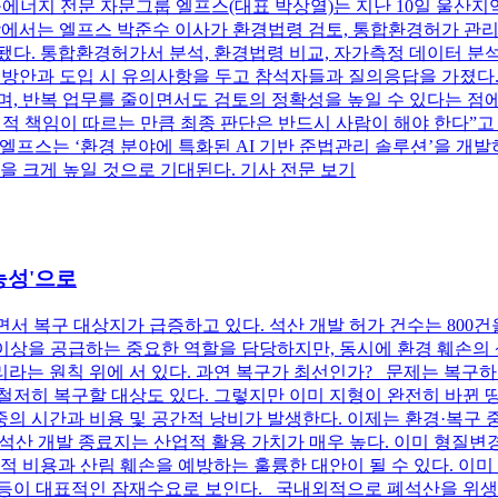
경·에너지 전문 자문그룹 엘프스(대표 박상열)는 지난 10일 울산
강에서는 엘프스 박준수 이사가 환경법령 검토, 통합환경허가 관리
됐다. 통합환경허가서 분석, 환경법령 비교, 자가측정 데이터 분석
용 방안과 도입 시 유의사항을 두고 참석자들과 질의응답을 가졌다
, 반복 업무를 줄이면서도 검토의 정확성을 높일 수 있다는 점에 
적 책임이 따르는 만큼 최종 판단은 반드시 사람이 해야 한다”고 
프스는 ‘환경 분야에 특화된 AI 기반 준법관리 솔루션’을 개발하
을 크게 높일 것으로 기대된다. 기사 전문 보기
가능성'으로
 복구 대상지가 급증하고 있다. 석산 개발 허가 건수는 800건을 
% 이상을 공급하는 중요한 역할을 담당하지만, 동시에 환경 훼손
라는 원칙 위에 서 있다. 과연 복구가 최선인가? 문제는 복구하
철저히 복구할 대상도 있다. 그렇지만 이미 지형이 완전히 바뀐
이중의 시간과 비용 및 공간적 낭비가 발생한다. 이제는 환경·복구
석산 개발 종료지는 산업적 활용 가치가 매우 높다. 이미 형질변
회적 비용과 산림 훼손을 예방하는 훌륭한 대안이 될 수 있다. 이
 등이 대표적인 잠재수요로 보인다. 국내외적으로 폐석산을 위