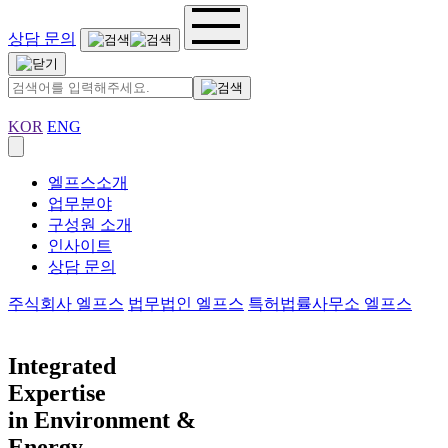
상담 문의
KOR
ENG
엘프스소개
업무분야
구성원 소개
인사이트
상담 문의
주식회사 엘프스
법무법인 엘프스
특허법률사무소 엘프스
I
n
t
e
g
r
a
t
e
d
E
x
p
e
r
t
i
s
e
i
n
E
n
v
i
r
o
n
m
e
n
t
&
E
n
e
r
g
y