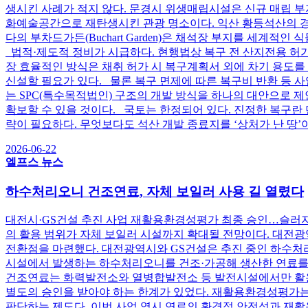
생시킨 사례가 적지 않다. 문경시 위생매립시설은 신규 매립 
화예술공간으로 재탄생시킨 관광 명소이다. 익산 황등석산의 경우 
다의 부차드가든(Buchart Garden)은 채석장 부지를 세
법적·제도적 정비가 시급하다. 현행법상 복구 전 산지전용 허가를
장 효율적인 방식은 채취 허가 시 복구계획서 외에 차기 용도를
신설할 필요가 있다. 물론 복구 면제에 따른 복구비 반환 등 
는 SPC(특수목적법인) 구조의 개발 방식을 하나의 대안으로 
확보할 수 있을 것이다. 국토는 한정되어 있다. 진정한 복구란 
략이 필요하다. 무엇보다도 석산 개발 종료지를 ‘상처가 난 땅’
2026-06-22
엘프스 뉴스
하수처리오니 건조연료, 자체 보일러 사용 길 열렸다
대전시·GS건설 추진 사업 재활용환경성평가 최종 승인…슬러
의 활용 범위가 자체 보일러 시설까지 확대될 전망이다. 대전
전환점을 마련했다. 대전광역시와 GS건설은 추진 중인 하수처
시설에서 발생하는 하수처리오니를 건조·가공해 생산한 연료를 
건조연료는 화력발전소와 열병합발전소 등 발전시설에서만 활용이
별도의 승인을 받아야 하는 한계가 있었다. 재활용환경성평가는
판단하는 제도다. 이번 사업 역시 연료의 환경적 안전성과 재활