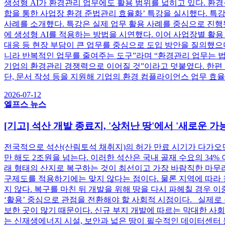
생성형 AI가 환경관리 업무에도 활용 범위를 넓히고 있다. 환
합을 통한 사업장 환경 준법관리 효율화’ 특강을 실시했다. 특
사례를 소개했다. 특강은 실제 업무 활용 사례를 중심으로 진행
에 생성형 AI를 적용하는 방법을 시연했다. 이어 사업장별 활
대응 등 현장 부담이 큰 업무를 중심으로 도입 방안을 질의했으며
니라 반복적인 업무를 줄여주는 도구”라며 “환경관리 업무는 법
기업의 환경관리 경쟁력으로 이어질 것”이라고 덧붙였다. 한편 엘
단, 문서 작성 등을 지원해 기업의 환경 컴플라이언스 업무 효율
2026-07-12
엘프스 뉴스
[기고] 석산 개발 종료지, '상처난 땅'에서 '새로운 
전국적으로 석산(산림토석 채취지)의 허가 만료 시기가 다가오면서
만 해도 2조원을 넘는다. 이러한 석산은 국내 골재 수요의 34
래 형태의 산지로 복구하는 것이 최선이고 가장 바람직한 마무리
구제도를 적용하기에는 맞지 않다는 점이다. 물론 지역에 따라 
지 않다. 복구를 마친 뒤 개발을 위해 땅을 다시 파헤칠 경우 
‘활용’ 중심으로 관점을 전환해야 할 사회적 시점이다. 실제로 
보한 곳이 많기 때문이다. 신규 부지 개발에 따르는 막대한 사
는 신재생에너지 시설, 보안과 넓은 땅이 필수적인 데이터센터